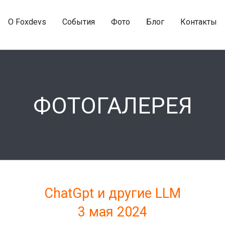
O Foxdevs
События
Фото
Блог
Контакты
ФОТОГАЛЕРЕЯ
ChatGpt и другие LLM
3 мая 2024